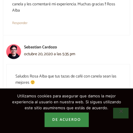
canela y les comentaré mi experiencia. Muchas gracias !! Ross
Alba
Responder
Sebastian Cardozo
octubre 20, 2020 a las 5:35 pm
Saludos Rosa Alba que tus tazas de café con canela sean las
mejores
Responder
Utilizamos cookies para asegurar que damos la mejor
experiencia al usuario en nuestra web. Si sigues utilizando
este sitio asumiremos que estás de acuerdo.
DE ACUERDO
Paloma