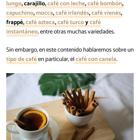
lungo
, carajillo,
café con leche
,
café bombón
,
capuchino
,
mocca
,
café irlandés
,
café vienés
,
frappé,
café azteca
,
café turco
y
café
instantáneo
, entre otras muchas variedades.
Sin embargo, en este contenido hablaremos sobre un
tipo de café
en particular, el
café con canela
.