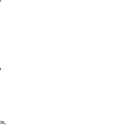
o
os,