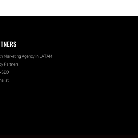
RTNERS
h Marketing Agency in LATAM
y Partners
o SEO
alist