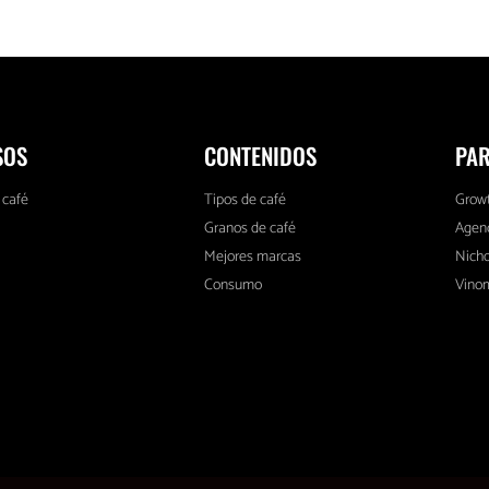
SOS
CONTENIDOS
PA
 café
Tipos de café
Growt
Granos de café
Agenc
Mejores marcas
Nich
Consumo
Vinom