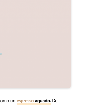
 como un
espresso
aguado.
De