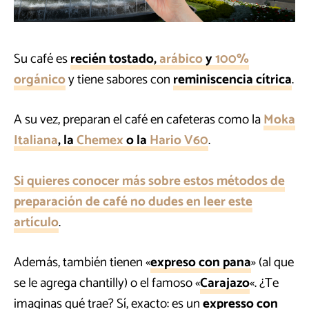
Su café es
recién tostado,
arábico
y
100%
orgánico
y tiene sabores con
reminiscencia cítrica
.
A su vez, preparan el café en cafeteras como la
Moka
Italiana
, la
Chemex
o la
Hario V60
.
Si quieres conocer más sobre estos métodos de
preparación de café no dudes en leer este
artículo
.
Además, también tienen «
expreso con pana
» (al que
se le agrega chantilly) o el famoso «
Carajazo
«. ¿Te
imaginas qué trae? Sí, exacto: es un
expresso con